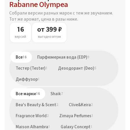
Rabanne Olympea
Собрали версии разных марок с тем же звучанием.
Тот же аромат, цена в разы ниже.
16
от 399 ₽
версий
выгодно оптом
Все
16
Парфюмерная вода (EDP)
9
Тестер (Tester)
1
Дезодорант (Deo)
5
Диффузор
1
Все марки
16
Shaik
7
Bea's Beauty & Scent
2
Clive&Keira
2
Fragrance World
2
Zimaya Perfumes
1
Maison Alhambra
1
Galaxy Concept
1