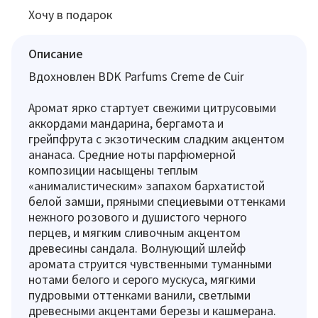
Хочу в подарок
Описание
Вдохновлен BDK Parfums Creme de Cuir
Аромат ярко стартует свежими цитрусовыми
аккордами мандарина, бергамота и
грейпфрута с экзотическим сладким акцентом
ананаса. Средние ноты парфюмерной
композиции насыщены теплым
«анималистическим» запахом бархатистой
белой замши, пряными специевыми оттенками
нежного розового и душистого черного
перцев, и мягким сливочным акцентом
древесины сандала. Волнующий шлейф
аромата струится чувственными туманными
нотами белого и серого мускуса, мягкими
пудровыми оттенками ванили, светлыми
древесными акцентами березы и кашмерана.