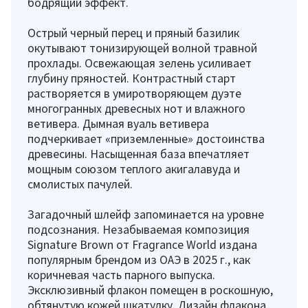
бодрящий эффект.
Острый черный перец и пряный базилик
окутывают тонизирующей волной травной
прохлады. Освежающая зелень усиливает
глубину пряностей. Контрастный старт
растворяется в умиротворяющем дуэте
многогранных древесных нот и влажного
ветивера. Дымная вуаль ветивера
подчеркивает «приземленные» достоинства
древесины. Насыщенная база впечатляет
мощным союзом теплого акигалавуда и
смолистых пачулей.
Загадочный шлейф запоминается на уровне
подсознания. Незабываемая композиция
Signature Brown от Fragrance World издана
популярным брендом из ОАЭ в 2025 г., как
коричневая часть парного выпуска.
Эксклюзивный флакон помещен в роскошную,
обтянутую кожей шкатулку. Дизайн флакона