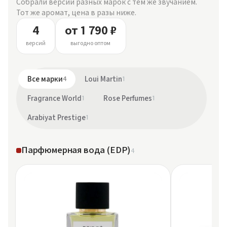
Собрали версии разных марок с тем же звучанием.
Тот же аромат, цена в разы ниже.
4
от 1 790 ₽
версий
выгодно оптом
Все марки
4
Loui Martin
1
Fragrance World
1
Rose Perfumes
1
Arabiyat Prestige
1
Парфюмерная вода (EDP)
4