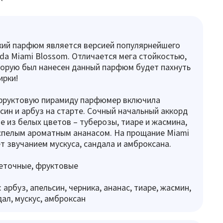
кий парфюм является версией популярнейшего
a Miami Blossom. Отличается мега стойкостью,
орую был нанесен данный парфюм будет пахнуть
ирки!
фруктовую пирамиду парфюмер включила
ьсин и арбуз на старте. Сочный начальный аккорд
е из белых цветов – туберозы, тиаре и жасмина,
спелым ароматным ананасом. На прощание Miami
т звучанием мускуса, сандала и амброксана.
еточные, фруктовые
арбуз, апельсин, черника, ананас, тиаре, жасмин,
дал, мускус, амброксан