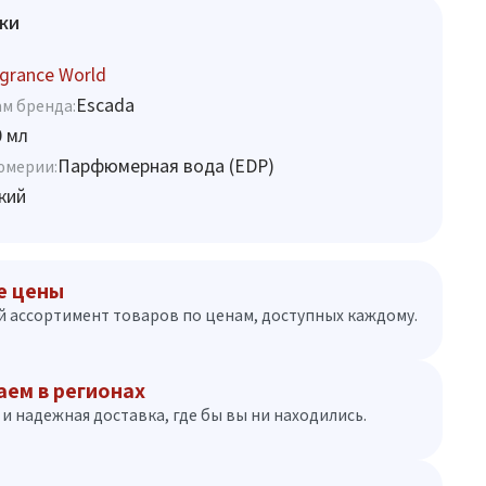
ки
grance World
Escada
м бренда:
0 мл
Парфюмерная вода (EDP)
юмерии:
кий
е цены
 ассортимент товаров по ценам, доступных каждому.
аем в регионах
и надежная доставка, где бы вы ни находились.