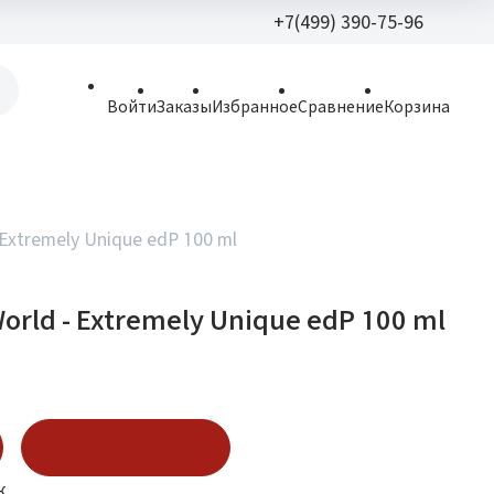
+7(499) 390-75-96
+7(499) 390-
Войти
Заказы
Избранное
Сравнение
Корзина
allparfume@mail.r
Пн - Вс: 9:30 - 21:3
109443, г. Москва,
 Extremely Unique edP 100 ml
Волгоградский пр.,
orld - Extremely Unique edP 100 ml
Купить в 1 клик
к