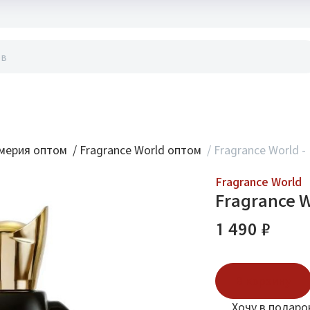
акты
мерия оптом
/
Fragrance World оптом
/
Fragrance World -
Fragrance World
Fragrance W
1 490 ₽
В корзину
Хочу в подаро