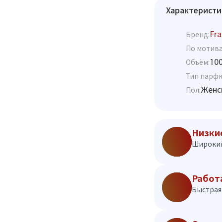
Характеристи
Fra
Бренд:
По мотива
10
Объём:
Тип парф
Женс
Пол:
Низки
Широкий
Работ
Быстрая 