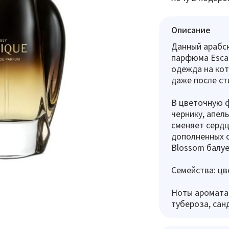
Описание
Данный арабс
парфюма Escad
одежда на кот
даже после ст
В цветочную 
чернику, апел
сменяет сердц
дополненных 
Blossom балуе
Семейства: цв
Ноты аромата: 
тубероза, сан