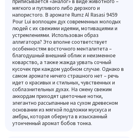
приписывается «аналог» в виде животного –
мягкого и пугливого либо дерзкого и
напористого. В аромате Rumz Al Rasasi 9459
Pour Lui воплощен дух современных молодых
людей с их свежими идеями, мотивациями и
устремлениями. Использован образ
аллигатора? Это вполне соответствует
особенностям восточного менталитета –
благодушный внешний облик и неизменное
коварство, а также жажда урвать сочный
кусочек при каждом удобном случае. Однако в
самом аромате ничего страшного нет – речь
идет о красивых и стильных, чувственных и
соблазнительных духах. На смену свежим
аккордам приходят цветочные нотки,
элегантно рассыпанные на сухом древесном
основании из мягкой подложки мускуса и
амбры, которая обернута в изысканный
утонченный аромат бобов тонка.