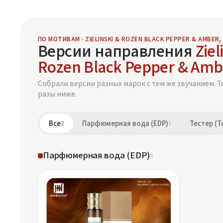
ПО МОТИВАМ · ZIELINSKI & ROZEN BLACK PEPPER & AMBER,
Версии направления
Ziel
Rozen Black Pepper & Ambe
Собрали версии разных марок с тем же звучанием. Т
разы ниже.
Все
2
Парфюмерная вода (EDP)
1
Тестер (T
Парфюмерная вода (EDP)
1