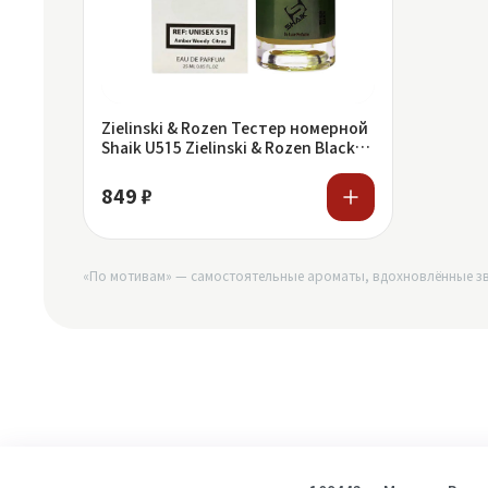
Zielinski & Rozen Тестер номерной
Shaik U515 Zielinski & Rozen Black
Pepper & Amber, Neroli
849 ₽
«По мотивам» — самостоятельные ароматы, вдохновлённые зв