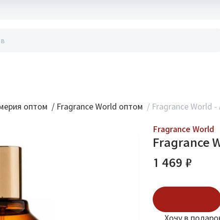
акты
мерия оптом
/
Fragrance World оптом
/
Fragrance World -
Fragrance World
Fragrance W
1 469 ₽
В корзину
Хочу в подаро