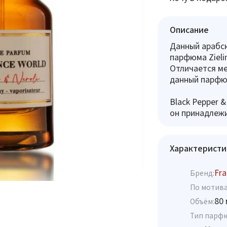
Описание
Данный арабс
парфюма Zielin
Отличается ме
данный парфюм
Black Pepper &
он принадлежи
Характеристи
Fra
Бренд:
По мотива
80 
Объём:
Тип парф