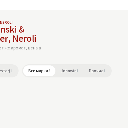
 NEROLI
inski &
r, Neroli
от же аромат, цена в
ester)
1
Все марки
2
Johnwin
1
Прочие
1