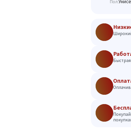
Унисе
Пол:
Низки
Широкий
Работ
Быстрая 
Оплат
Оплачив
Беспл
Покупай
покупкам