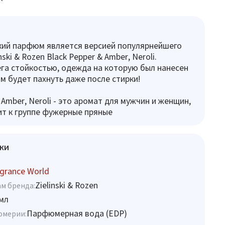
кий парфюм является версией популярнейшего
ski & Rozen Black Pepper & Amber, Neroli.
га стойкостью, одежда на которую был нанесен
 будет пахнуть даже после стирки!
 Amber, Neroli - это аромат для мужчин и женщин,
т к группе фужерные пряные
ки
grance World
Zielinski & Rozen
м бренда:
мл
Парфюмерная вода (EDP)
юмерии: