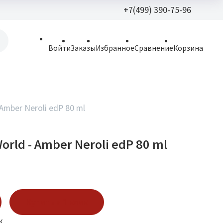
+7(499) 390-75-96
+7(499) 390-
Войти
Заказы
Избранное
Сравнение
Корзина
allparfume@mail.r
Пн - Вс: 9:30 - 21:3
109443, г. Москва,
 Amber Neroli edP 80 ml
Волгоградский пр.,
orld - Amber Neroli edP 80 ml
Купить в 1 клик
к