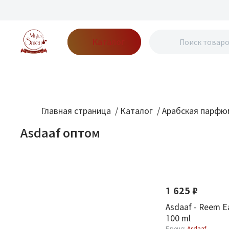
Каталог
Бренды
Акции
Блог
О нас
Доставка
Оплата
Конт
Главная страница
/
Каталог
/
Арабская парфю
Asdaaf оптом
Фильтр
По новизне
Новинка
Оптовая стоимость
1 625 ₽
От
До
Asdaaf - Reem E
100 ml
Бренд:
Asdaaf