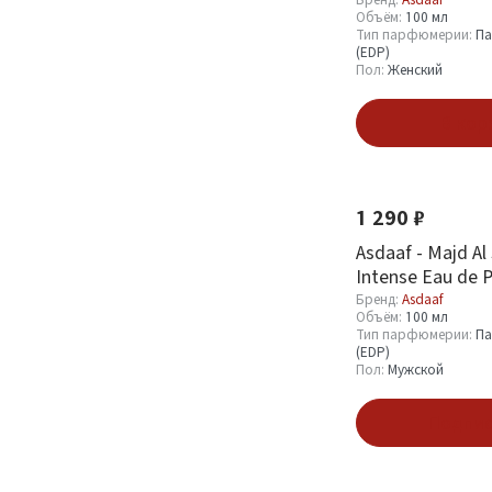
Объём:
100 мл
Тип парфюмерии:
Па
(EDP)
Пол:
Женский
Бренд
В кор
Asdaaf
5
Новинка
1 290 ₽
Объём
Asdaaf - Majd Al
Intense Eau de 
100 мл
5
Бренд:
Asdaaf
Объём:
100 мл
Тип парфюмерии:
Па
(EDP)
Тип парфюмерии
Пол:
Мужской
Парфюмерная вода
Подпис
5
(EDP)