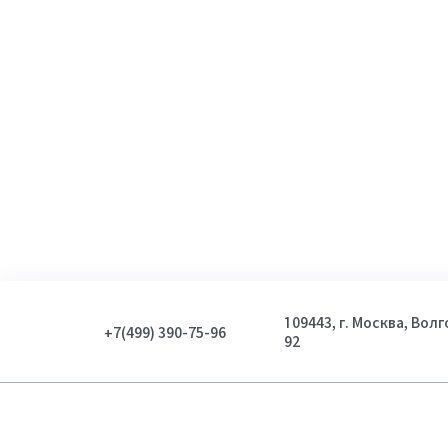
Пол
Мужской
2
Женский
3
Показать
109443, г. Москва, Вол
+7(499) 390-75-96
92