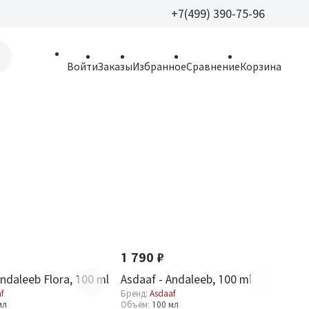
+7(499) 390-75-96
+7(499) 390-
Войти
Заказы
Избранное
Сравнение
Корзина
allparfume@mail.r
Пн - Вс: 9:30 - 21:3
109443, г. Москва,
Волгоградский пр.,
1 790 ₽
Andaleeb Flora, 100 ml
Asdaaf - Andaleeb, 100 ml
f
Бренд:
Asdaaf
мл
Объём:
100 мл