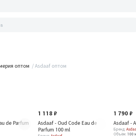
акты
мерия оптом
/
Asdaaf оптом
Новинка
Новинка
1 118 ₽
1 790 ₽
au de Parfum
Asdaaf - Oud Code Eau de
Asdaaf - 
Parfum 100 ml
Бренд:
Asdaa
Объём:
100 
Бренд:
Asdaaf