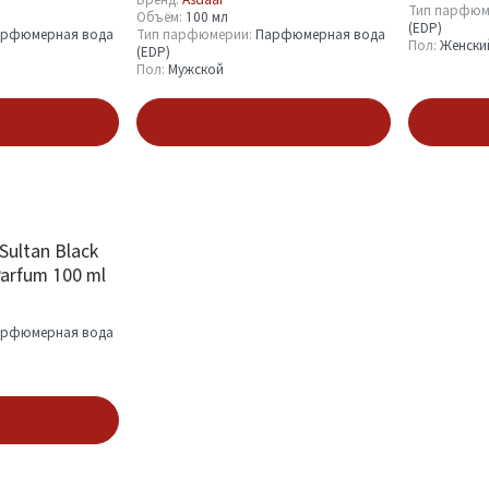
Тип парфюм
Объём:
100 мл
(EDP)
рфюмерная вода
Тип парфюмерии:
Парфюмерная вода
Пол:
Женски
(EDP)
Пол:
Мужской
зину
В корзину
 Sultan Black
Parfum 100 ml
рфюмерная вода
аться