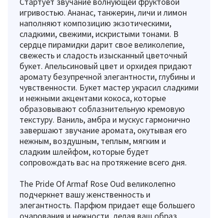
Стартует звучание волнующей фруктовой
игривостью. Ананас, танжерин, личи и лимон
наполняют композицию экзотическими,
сладкими, свежими, искристыми тонами. В
сердце пирамидки дарит свое великолепие,
свежесть и сладость изысканный цветочный
букет. Апельсиновый цвет и орхидея придают
аромату безупречной элегантности, глубины и
чувственности. Букет мастер украсил сладкими
и нежными акцентами кокоса, которые
образовывают соблазнительную кремовую
текстуру. Ваниль, амбра и мускус гармонично
завершают звучание аромата, окутывая его
нежным, воздушным, теплым, мягким и
сладким шлейфом, которые будет
сопровождать вас на протяжение всего дня.
The Pride Of Armaf Rose Oud великолепно
подчеркнет вашу женственность и
элегантность. Парфюм придает еще большего
очарования и нежности, делая ваш образ