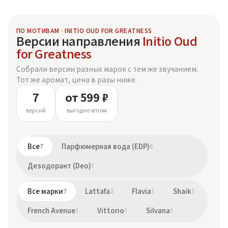
ПО МОТИВАМ · INITIO OUD FOR GREATNESS
Версии направления
Initio Oud
for Greatness
Собрали версии разных марок с тем же звучанием.
Тот же аромат, цена в разы ниже.
7
от 599 ₽
версий
выгодно оптом
Все
7
Парфюмерная вода (EDP)
6
Дезодорант (Deo)
1
Все марки
7
Lattafa
2
Flavia
1
Shaik
1
French Avenue
1
Vittorio
1
Silvana
1