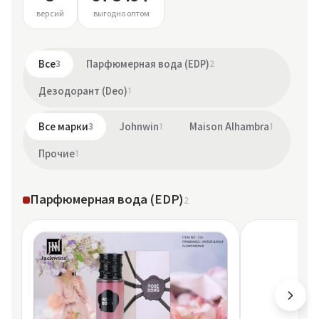
версий
выгодно оптом
Все
3
Парфюмерная вода (EDP)
2
Дезодорант (Deo)
1
Все марки
3
Johnwin
1
Maison Alhambra
1
Прочие
1
Парфюмерная вода (EDP)
2