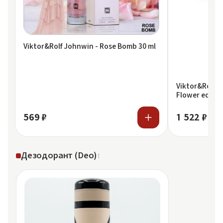
Viktor&Rolf Johnwin - Rose Bomb 30 ml
Viktor&Rolf M
Flower edP 10
569 ₽
1 522 ₽
Дезодорант (Deo)
1