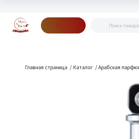
Каталог
Бренды
Акции
Блог
О нас
Доставка
Оплата
Конт
Главная страница
/
Каталог
/
Арабская парфю