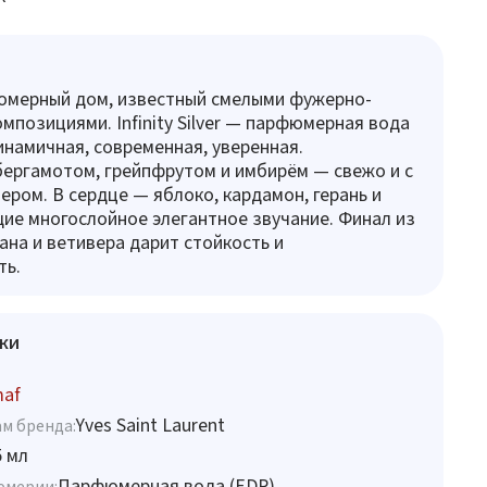
юмерный дом, известный смелыми фужерно-
мпозициями. Infinity Silver — парфюмерная вода
инамичная, современная, уверенная.
ергамотом, грейпфрутом и имбирём — свежо и с
ером. В сердце — яблоко, кардамон, герань и
ие многослойное элегантное звучание. Финал из
ана и ветивера дарит стойкость и
ть.
ки
maf
Yves Saint Laurent
м бренда:
5 мл
Парфюмерная вода (EDP)
юмерии: