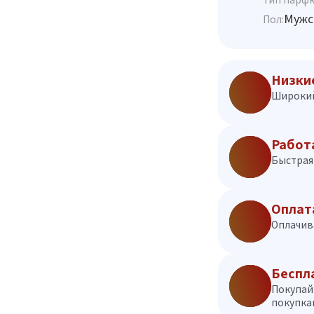
Мужс
Пол:
Низки
Широкий
Работ
Быстрая 
Оплат
Оплачив
Беспл
Покупай
покупкам