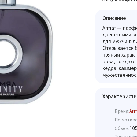
Описание
Armaf — парф
древесными ко
для мужчин: д
Открывается б
пряным характ
роза, создающ
кедра, кашмер
мужественнос
Характеристи
Ar
Бренд:
По мотива
10
Объём:
Тип парф