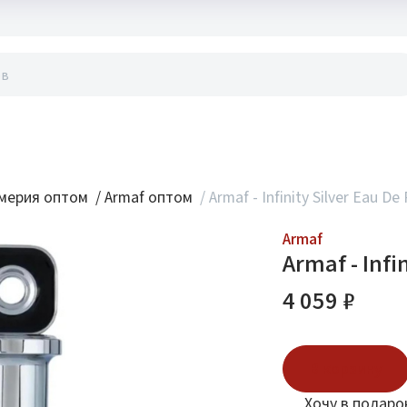
акты
мерия оптом
/
Armaf оптом
/
Armaf - Infinity Silver Eau D
Armaf
Armaf - Infi
4 059 ₽
В корзину
Хочу в подаро