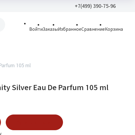
+7(499) 390-75-96
+7(499) 390-
Войти
Заказы
Избранное
Сравнение
Корзина
allparfume@mail.r
Пн - Вс: 9:30 - 21:3
109443, г. Москва,
e Parfum 105 ml
Волгоградский пр.,
nity Silver Eau De Parfum 105 ml
Купить в 1 клик
к