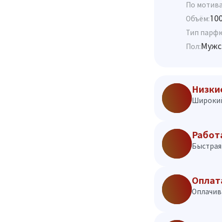
По мотива
10
Объём:
Тип парф
Мужс
Пол:
Низки
Широкий
Работ
Быстрая 
Оплат
Оплачив