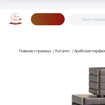
Каталог
Бренды
Акции
Блог
О нас
Доставка
Оплата
Конт
Главная страница
/
Каталог
/
Арабская парфю