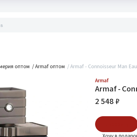
акты
мерия оптом
/
Armaf оптом
/
Armaf - Connoisseur Man Eau
Armaf
Armaf - Con
2 548 ₽
В корзину
Хочу в подаро