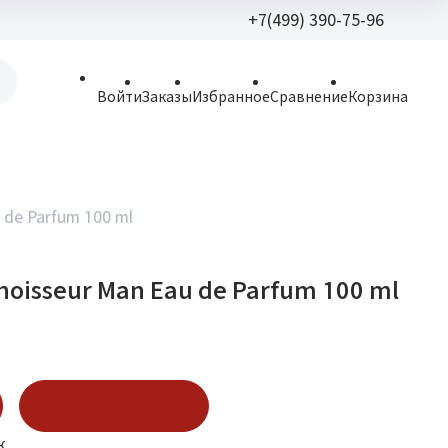
+7(499) 390-75-96
+7(499) 390-
Войти
Заказы
Избранное
Сравнение
Корзина
allparfume@mail.r
Пн - Вс: 9:30 - 21:3
109443, г. Москва,
 de Parfum 100 ml
Волгоградский пр.,
noisseur Man Eau de Parfum 100 ml
Купить в 1 клик
к