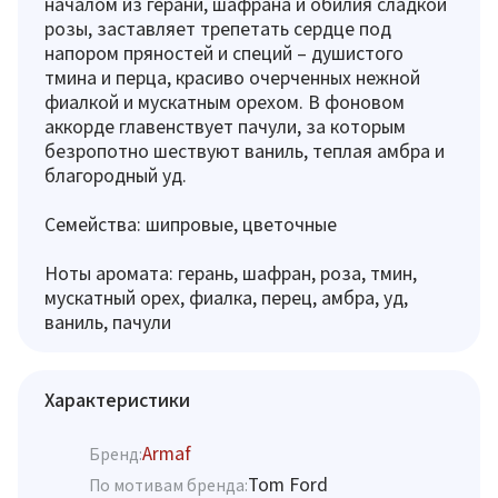
началом из герани, шафрана и обилия сладкой
розы, заставляет трепетать сердце под
напором пряностей и специй – душистого
тмина и перца, красиво очерченных нежной
фиалкой и мускатным орехом. В фоновом
аккорде главенствует пачули, за которым
безропотно шествуют ваниль, теплая амбра и
благородный уд.
Семейства: шипровые, цветочные
Ноты аромата: герань, шафран, роза, тмин,
мускатный орех, фиалка, перец, амбра, уд,
ваниль, пачули
Характеристики
Armaf
Бренд:
Tom Ford
По мотивам бренда: