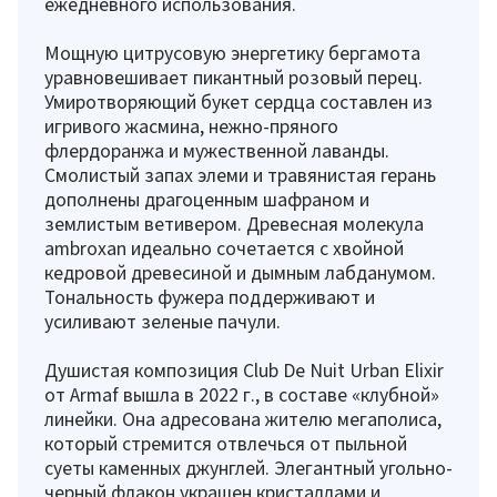
ежедневного использования.
Мощную цитрусовую энергетику бергамота
уравновешивает пикантный розовый перец.
Умиротворяющий букет сердца составлен из
игривого жасмина, нежно-пряного
флердоранжа и мужественной лаванды.
Смолистый запах элеми и травянистая герань
дополнены драгоценным шафраном и
землистым ветивером. Древесная молекула
ambroxan идеально сочетается с хвойной
кедровой древесиной и дымным лабданумом.
Тональность фужера поддерживают и
усиливают зеленые пачули.
Душистая композиция Club De Nuit Urban Elixir
от Armaf вышла в 2022 г., в составе «клубной»
линейки. Она адресована жителю мегаполиса,
который стремится отвлечься от пыльной
суеты каменных джунглей. Элегантный угольно-
черный флакон украшен кристаллами и