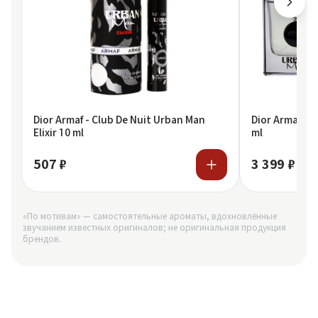
Dior Armaf - Club De Nuit Urban Man
Dior Armaf Cl
Elixir 10 ml
ml
507 ₽
3 399 ₽
«По мотивам» — самостоятельные ароматы, вдохновлённые
звучанием известных оригиналов; не оригинальная продукция
брендов.