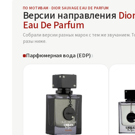
ПО МОТИВАМ · DIOR SAUVAGE EAU DE PARFUM
Версии направления
Dio
Eau De Parfum
Собрали версии разных марок с тем же звучанием. Т
разы ниже.
Парфюмерная вода (EDP)
3