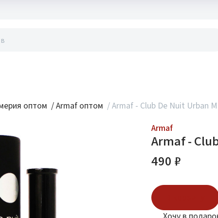
акты
мерия оптом
/
Armaf оптом
/
Armaf - Club De Nuit Urban Ma
Armaf
Armaf - Club
490 ₽
В корзину
Хочу в подаро