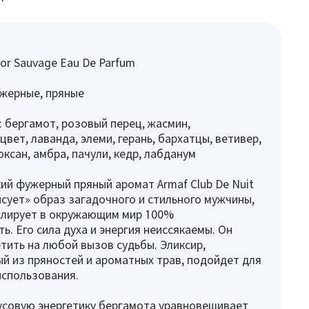
or Sauvage Eau De Parfum
жерные, пряные
 бергамот, розовый перец, жасмин,
вет, лаванда, элеми, герань, бархатцы, ветивер,
ксан, амбра, пачули, кедр, лабданум
ий фужерный пряный аромат Armaf Club De Nuit
рисует» образ загадочного и стильного мужчины,
слирует в окружающим мир 100%
ь. Его сила духа и энергия неиссякаемы. Он
тить на любой вызов судьбы. Эликсир,
й из пряностей и ароматных трав, подойдет для
использования.
совую энергетику бергамота уравновешивает