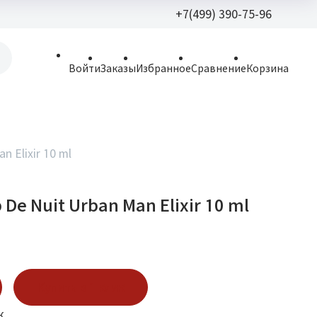
+7(499) 390-75-96
+7(499) 390-
Войти
Заказы
Избранное
Сравнение
Корзина
allparfume@mail.r
Пн - Вс: 9:30 - 21:3
109443, г. Москва,
n Elixir 10 ml
Волгоградский пр.,
 De Nuit Urban Man Elixir 10 ml
Купить в 1 клик
к