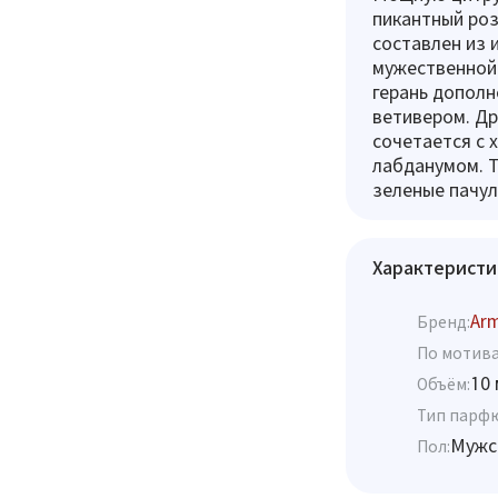
пикантный ро
составлен из 
мужественной 
герань допол
ветивером. Др
сочетается с 
лабданумом. 
зеленые пачул
Характеристи
Ar
Бренд:
По мотива
10 
Объём:
Тип парф
Мужс
Пол: