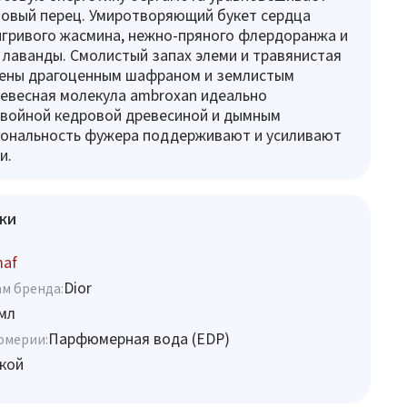
зовый перец. Умиротворяющий букет сердца
игривого жасмина, нежно-пряного флердоранжа и
лаванды. Смолистый запах элеми и травянистая
нены драгоценным шафраном и землистым
евесная молекула ambroxan идеально
хвойной кедровой древесиной и дымным
Тональность фужера поддерживают и усиливают
и.
ки
maf
Dior
м бренда:
мл
Парфюмерная вода (EDP)
юмерии:
кой