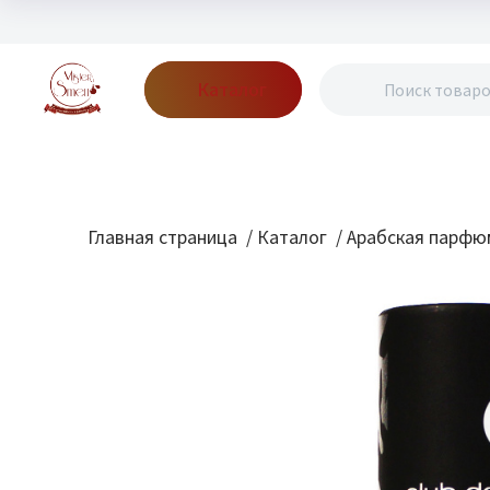
Каталог
Бренды
Акции
Блог
О нас
Доставка
Оплата
Конт
Главная страница
/
Каталог
/
Арабская парфю