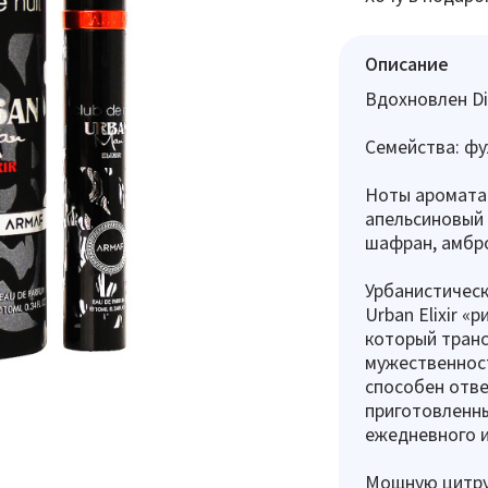
Описание
Вдохновлен Di
Семейства: фу
Ноты аромата:
апельсиновый ц
шафран, амбро
Урбанистическ
Urban Elixir «
который тран
мужественност
способен отве
приготовленны
ежедневного 
Мощную цитру