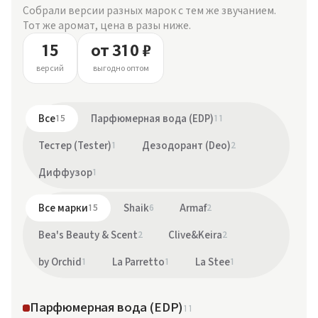
Собрали версии разных марок с тем же звучанием.
Тот же аромат, цена в разы ниже.
15
от 310 ₽
версий
выгодно оптом
Все
15
Парфюмерная вода (EDP)
11
Тестер (Tester)
1
Дезодорант (Deo)
2
Диффузор
1
Все марки
15
Shaik
6
Armaf
2
Bea's Beauty & Scent
2
Clive&Keira
2
by Orchid
1
La Parretto
1
La Stee
1
Парфюмерная вода (EDP)
11