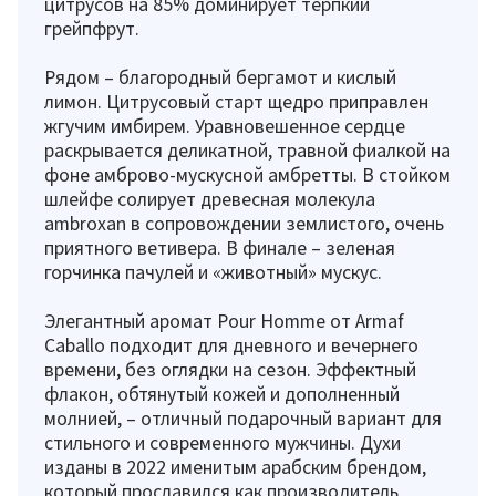
цитрусов на 85% доминирует терпкий
грейпфрут.
Рядом – благородный бергамот и кислый
лимон. Цитрусовый старт щедро приправлен
жгучим имбирем. Уравновешенное сердце
раскрывается деликатной, травной фиалкой на
фоне амброво-мускусной амбретты. В стойком
шлейфе солирует древесная молекула
ambroxan в сопровождении землистого, очень
приятного ветивера. В финале – зеленая
горчинка пачулей и «животный» мускус.
Элегантный аромат Pour Homme от Armaf
Caballo подходит для дневного и вечернего
времени, без оглядки на сезон. Эффектный
флакон, обтянутый кожей и дополненный
молнией, – отличный подарочный вариант для
стильного и современного мужчины. Духи
изданы в 2022 именитым арабским брендом,
который прославился как производитель