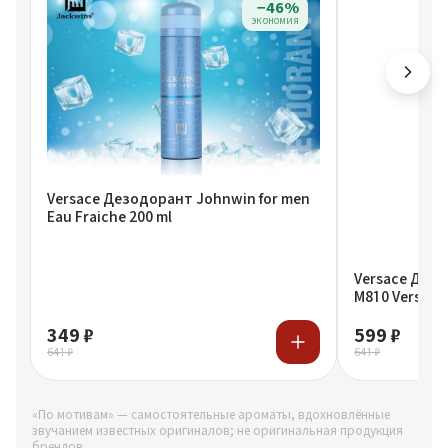
−46%
экономия
Versace Дезодорант Johnwin for men
Eau Fraiche 200 ml
Versace Дезо
M810 Versace 
349 ₽
599 ₽
641 ₽
641 ₽
«По мотивам» — самостоятельные ароматы, вдохновлённые
звучанием известных оригиналов; не оригинальная продукция
брендов.