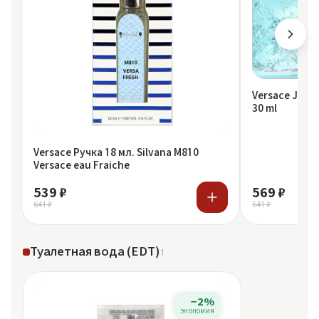
Versace Johnw
30 ml
Versace Ручка 18 мл. Silvana M810
Versace eau Fraiche
539 ₽
569 ₽
641 ₽
641 ₽
Туалетная вода (EDT)
1
−2%
экономия