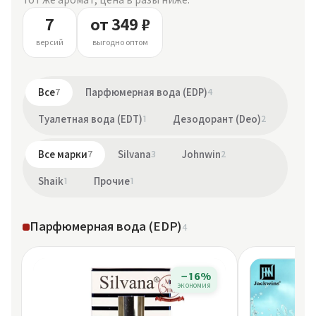
7
от 349 ₽
версий
выгодно оптом
Все
7
Парфюмерная вода (EDP)
4
Туалетная вода (EDT)
1
Дезодорант (Deo)
2
Все марки
7
Silvana
3
Johnwin
2
Shaik
1
Прочие
1
Парфюмерная вода (EDP)
4
−16%
экономия