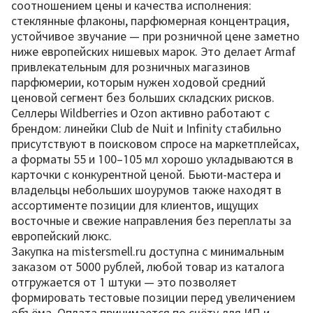
соотношением цены и качества исполнения:
стеклянные флаконы, парфюмерная концентрация,
устойчивое звучание — при розничной цене заметно
ниже европейских нишевых марок. Это делает Armaf
привлекательным для розничных магазинов
парфюмерии, которым нужен ходовой средний
ценовой сегмент без больших складских рисков.
Селлеры Wildberries и Ozon активно работают с
брендом: линейки Club de Nuit и Infinity стабильно
присутствуют в поисковом спросе на маркетплейсах,
а форматы 55 и 100–105 мл хорошо укладываются в
карточки с конкурентной ценой. Бьюти-мастера и
владельцы небольших шоурумов также находят в
ассортименте позиции для клиентов, ищущих
восточные и свежие направления без переплаты за
европейский люкс.
Закупка на mistersmell.ru доступна с минимальным
заказом от 5000 рублей, любой товар из каталога
отгружается от 1 штуки — это позволяет
формировать тестовые позиции перед увеличением
объёма. Оплата принимается по счёту для ИП и