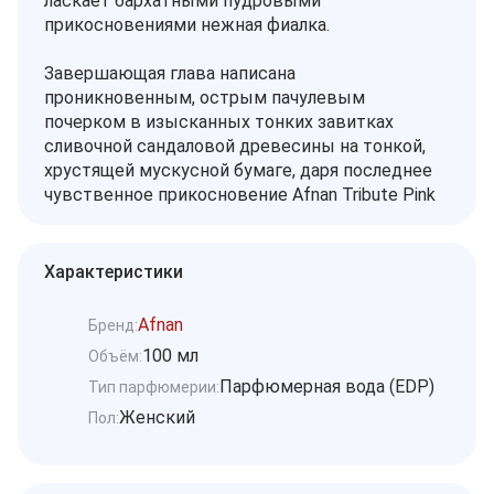
ласкает бархатными пудровыми
прикосновениями нежная фиалка.
Завершающая глава написана
проникновенным, острым пачулевым
почерком в изысканных тонких завитках
сливочной сандаловой древесины на тонкой,
хрустящей мускусной бумаге, даря последнее
чувственное прикосновение Afnan Tribute Pink
Характеристики
Afnan
Бренд:
100 мл
Объём:
Парфюмерная вода (EDP)
Тип парфюмерии:
Женский
Пол: