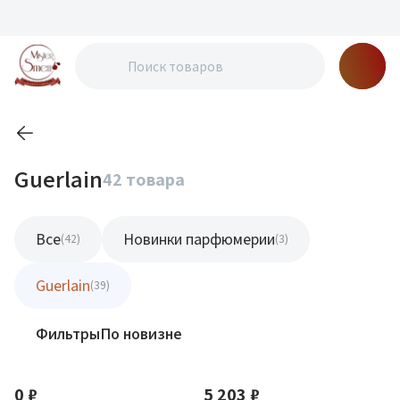
Guerlain
42 товара
Все
Новинки парфюмерии
(42)
(3)
Guerlain
(39)
Фильтры
По новизне
0 ₽
5 203 ₽