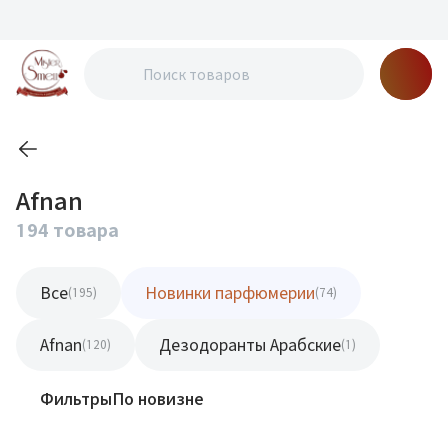
Afnan
194 товара
Все
Новинки парфюмерии
(195)
(74)
Afnan
Дезодоранты Арабские
(120)
(1)
Фильтры
По новизне